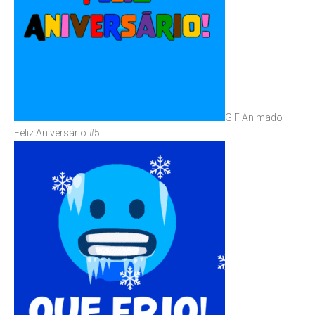
GIF Animado –
Feliz Aniversário #5