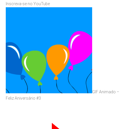
Inscreva-se no YouTube
GIF Animado –
Feliz Aniversário #3