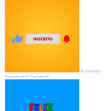
GIF Animado –
Inscrever-se no YouTube #2…