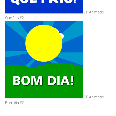
GIF Animado –
Que Frio #2
GIF Animado –
Bom dia #2