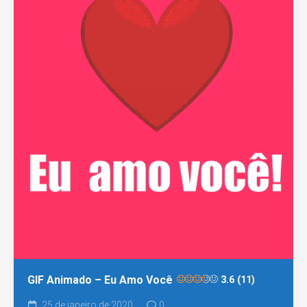
GIF Animado – Eu Amo Você
3.6 (11)
25 de janeiro de 2020
0