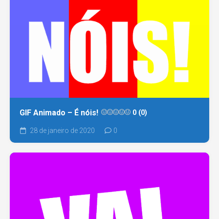
GIF Animado – É nóis!
0 (0)
28 de janeiro de 2020
0