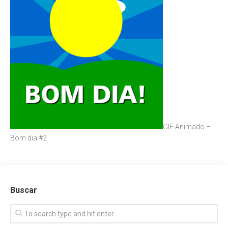
GIF Animado –
Bom dia #2
Buscar