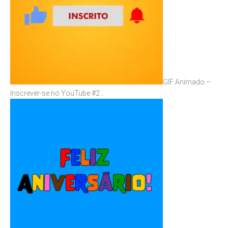
GIF Animado –
Inscrever-se no YouTube #2…