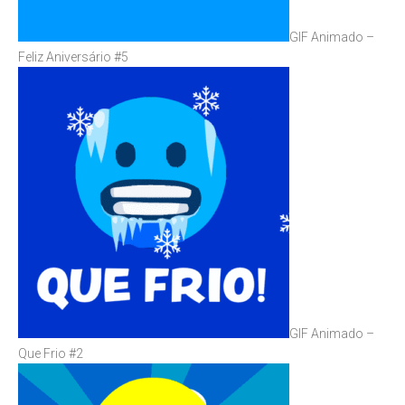
GIF Animado –
Feliz Aniversário #5
GIF Animado –
Que Frio #2