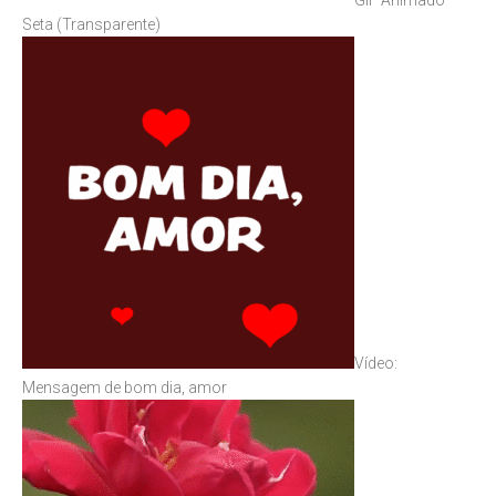
GIF Animado –
Seta (Transparente)
Vídeo:
Mensagem de bom dia, amor