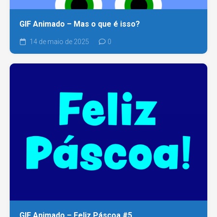
GIF Animado – Mas o que é isso?
14 de maio de 2025
0
GIF Animado – Feliz Páscoa #5