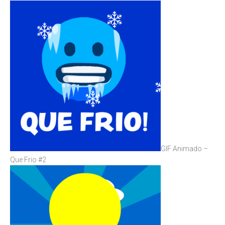
GIF Animado –
Que Frio #2