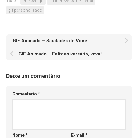
Tags:
crie seu gif
gif increva-se no canal
gif personalizado
GIF Animado – Saudades de Você
GIF Animado – Feliz aniversário, vovó!
Deixe um comentário
Comentário
*
Nome
*
E-mail
*