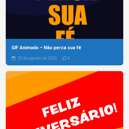
GIF Animado – Não perca sua fé
25 de agosto de 2020
0