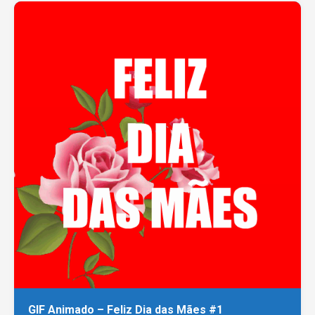
GIF Animado – Feliz Dia das Mães #1