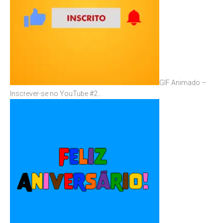
GIF Animado –
Inscrever-se no YouTube #2…