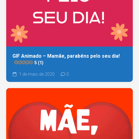
GIF Animado – Mamãe, parabéns pelo seu dia!
5 (1)
1 de maio de 2020
0