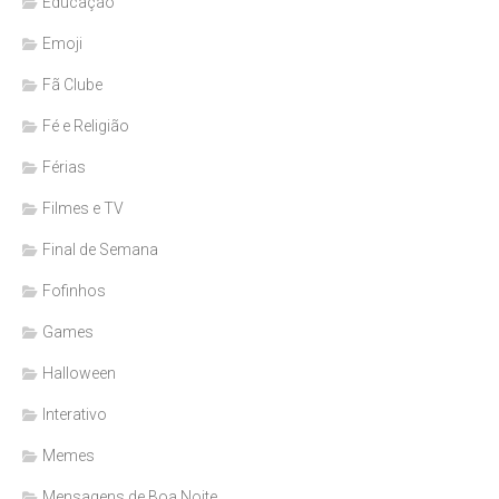
Educação
Emoji
Fã Clube
Fé e Religião
Férias
Filmes e TV
Final de Semana
Fofinhos
Games
Halloween
Interativo
Memes
Mensagens de Boa Noite