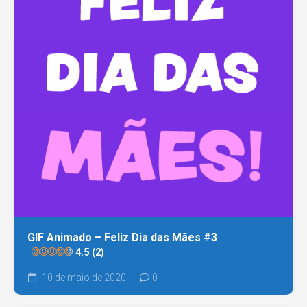
GIF Animado – Feliz Dia das Mães #3
4.5 (2)
10 de maio de 2020
0