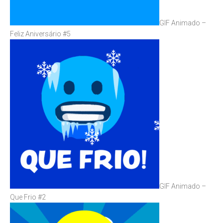
GIF Animado –
Feliz Aniversário #5
GIF Animado –
Que Frio #2