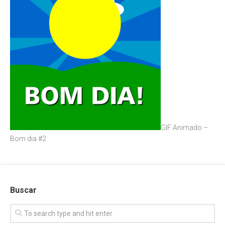
GIF Animado –
Bom dia #2
Buscar