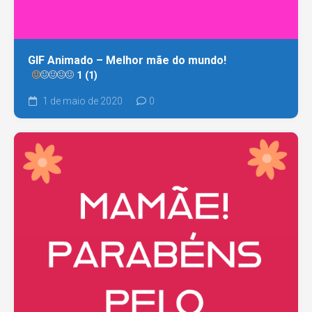
GIF Animado – Melhor mãe do mundo!
1 (1)
1 de maio de 2020
0