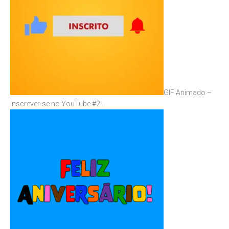
GIF Animado –
Inscrever-se no YouTube #2…