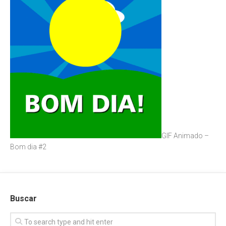
GIF Animado –
Bom dia #2
Buscar