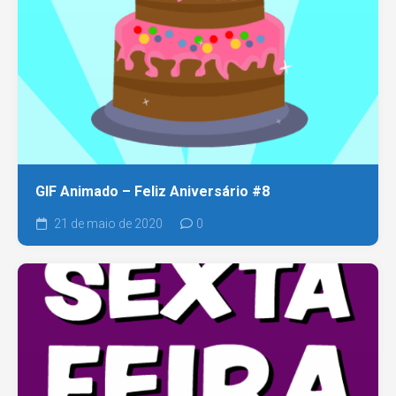
GIF Animado – Feliz Aniversário #8
21 de maio de 2020
0