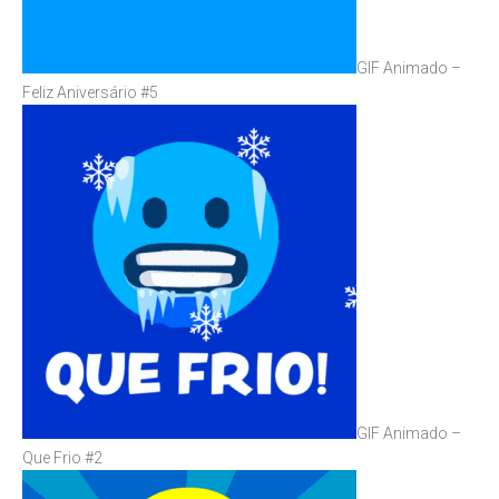
GIF Animado –
Feliz Aniversário #5
GIF Animado –
Que Frio #2