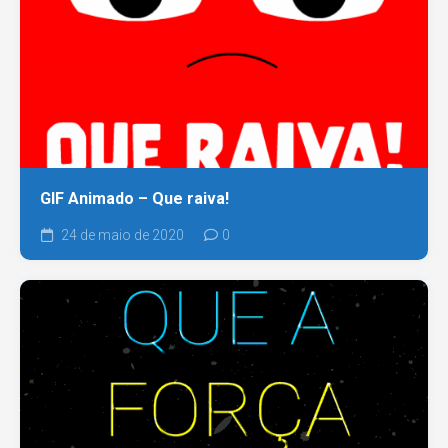
GIF Animado – Que raiva!
24 de maio de 2020
0