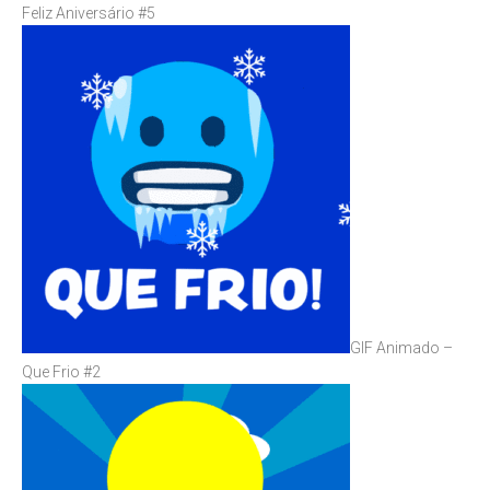
Feliz Aniversário #5
GIF Animado –
Que Frio #2