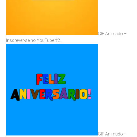
GIF Animado –
Inscrever-se no YouTube #2…
GIF Animado –