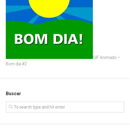
GIF Animado –
Bom dia #2
Buscar