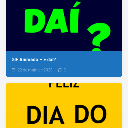
GIF Animado – E daí?
22 de maio de 2020
0