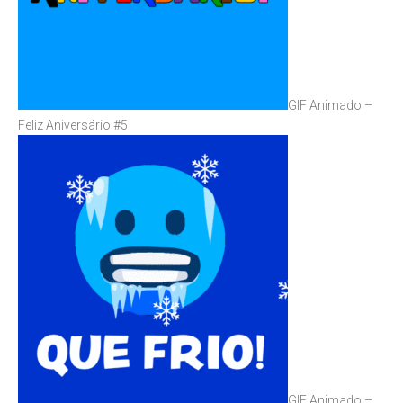
GIF Animado –
Feliz Aniversário #5
GIF Animado –