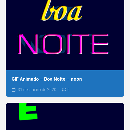
GIF Animado – Boa Noite – neon
31 de janeiro de 2020
0