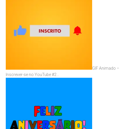
GIF Animado –
Inscrever-se no YouTube #2…