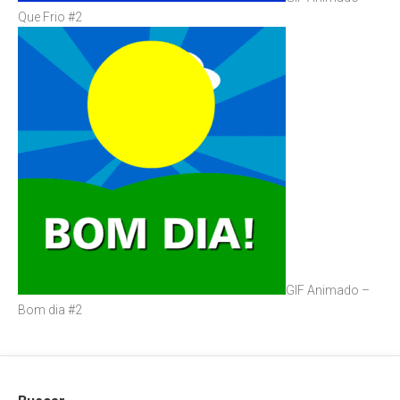
Que Frio #2
GIF Animado –
Bom dia #2