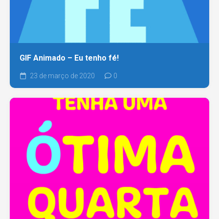
GIF Animado – Eu tenho fé!
23 de março de 2020
0