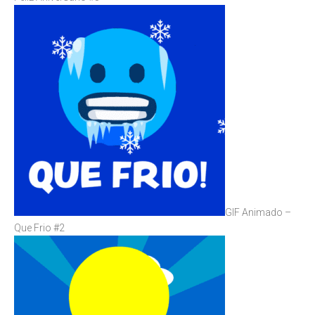
GIF Animado –
Que Frio #2