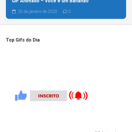
GIF Animado – Você é um Bananão
25 de janeiro de 2020
0
Top Gifs do Dia