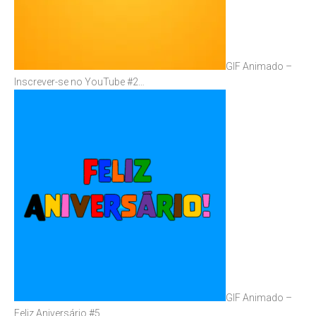
GIF Animado –
Inscrever-se no YouTube #2…
GIF Animado –
Feliz Aniversário #5