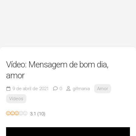
Vídeo: Mensagem de bom dia,
amor
9 de abril de 2021
0
gifmania
Amor
Vídeos
3.1
(
10
)