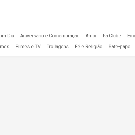
om Dia
Aniversário e Comemoração
Amor
Fã Clube
Emo
mes
Filmes e TV
Trollagens
Fé e Religião
Bate-papo