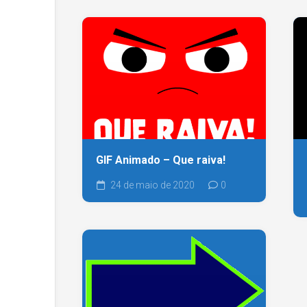
GIF Animado – Que raiva!
24 de maio de 2020
0