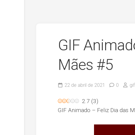
GIF Animado
Mães #5
22 de abril de 2021
0
gi
2.7
(
3
)
GIF Animado – Feliz Dia das 