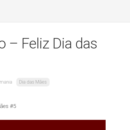
 – Feliz Dia das
fmania
Dia das Mães
Mães #5