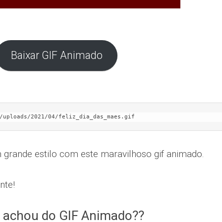
Baixar GIF Animado
/uploads/2021/04/feliz_dia_das_maes.gif
rande estilo com este maravilhoso gif animado.
nte!
 achou do GIF Animado??