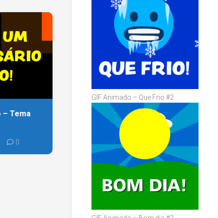
GIF Animado – Que Frio #2
o – Tema
0