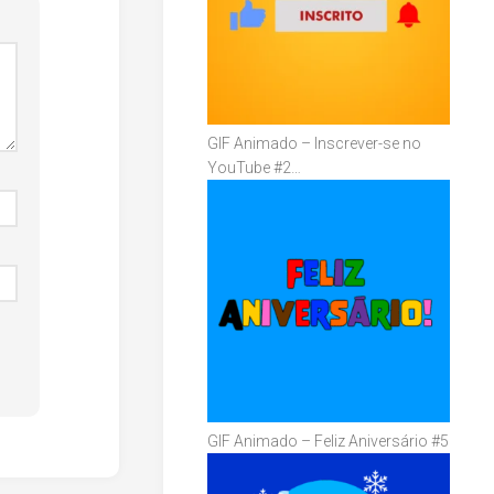
GIF Animado – Inscrever-se no
YouTube #2…
GIF Animado – Feliz Aniversário #5