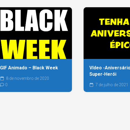
GIF Animado – Black Week
Vídeo -Aniversári
Super-Herói
8 de novembro de 2020
0
7 de julho de 2021