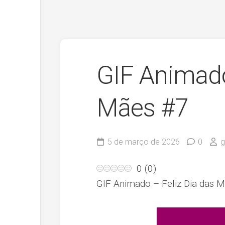
GIF Animado
Mães #7
5 de março de 2026
0
g
0
(
0
)
GIF Animado – Feliz Dia das 