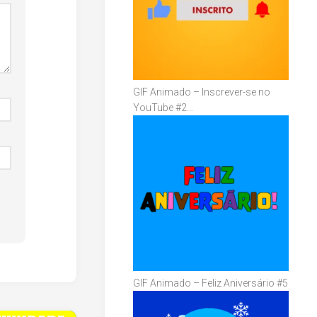
GIF Animado – Inscrever-se no
YouTube #2…
GIF Animado – Feliz Aniversário #5