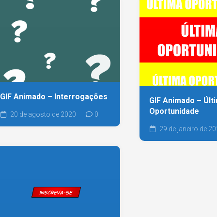
GIF Animado – Interrogações
GIF Animado – Últ
Oportunidade
20 de agosto de 2020
0
29 de janeiro de 2