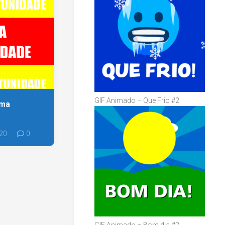
GIF Animado – Que Frio #2
ima
020
0