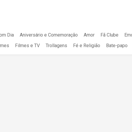
om Dia
Aniversário e Comemoração
Amor
Fã Clube
Emo
mes
Filmes e TV
Trollagens
Fé e Religião
Bate-papo