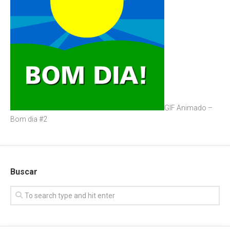
GIF Animado –
Bom dia #2
Buscar