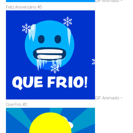
GIF Animado –
Feliz Aniversário #5
GIF Animado –
Que Frio #2