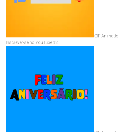
GIF Animado –
Inscrever-se no YouTube #2…