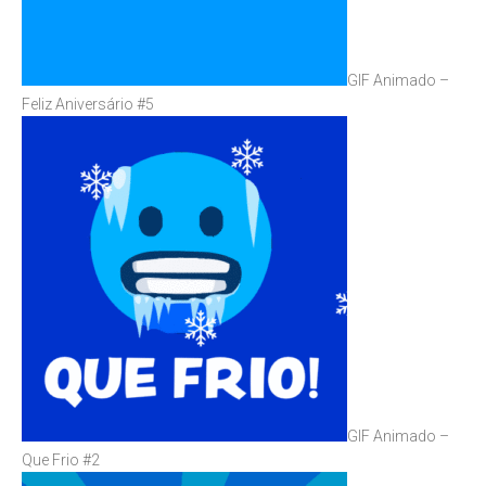
GIF Animado –
Feliz Aniversário #5
GIF Animado –
Que Frio #2