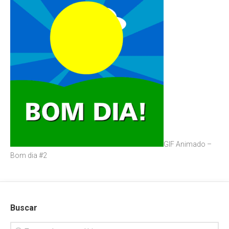
GIF Animado –
Bom dia #2
Buscar