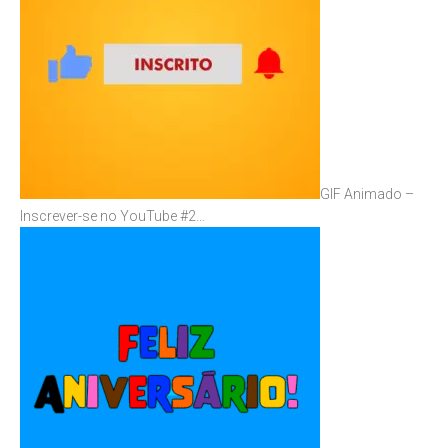
GIF Animado –
Inscrever-se no YouTube #2…