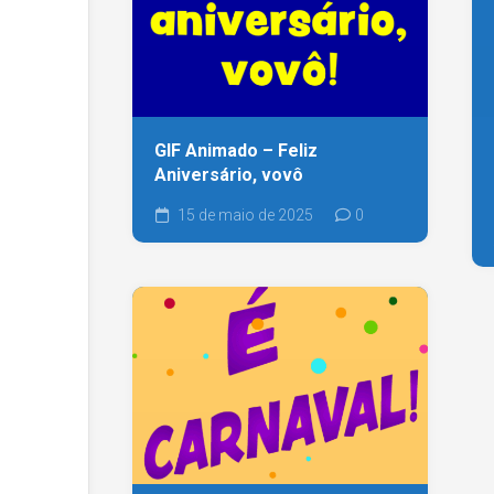
GIF Animado – Feliz
Aniversário, vovô
15 de maio de 2025
0