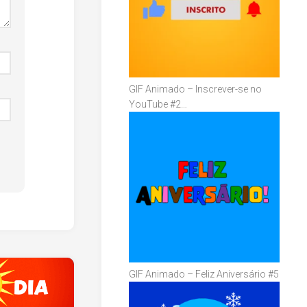
GIF Animado – Inscrever-se no
YouTube #2…
GIF Animado – Feliz Aniversário #5