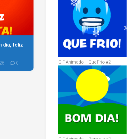
dia, feliz
GIF Animado – Que Frio #2
26
0