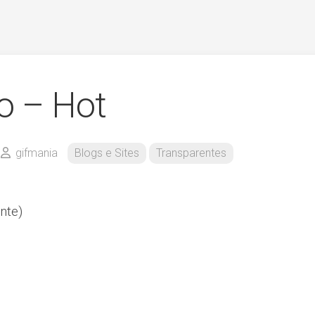
o – Hot
gifmania
Blogs e Sites
Transparentes
nte)