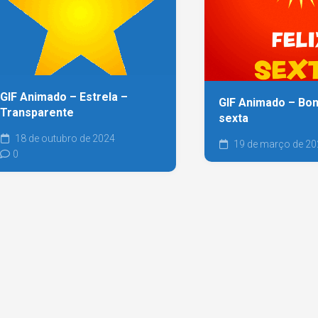
GIF Animado – Estrela –
GIF Animado – Bom 
Transparente
sexta
18 de outubro de 2024
19 de março de 20
0