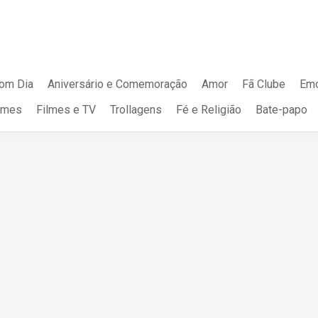
om Dia
Aniversário e Comemoração
Amor
Fã Clube
Emo
mes
Filmes e TV
Trollagens
Fé e Religião
Bate-papo