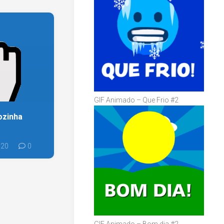
GIF Animado – Que Frio #2
ozinha
020
0