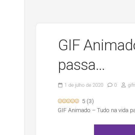
GIF Animado
passa…
1 de julho de 2020
0
gif
5
(
3
)
GIF Animado – Tudo na vida p