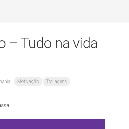
 – Tudo na vida
mania
Motivação
Trollagens
assa…