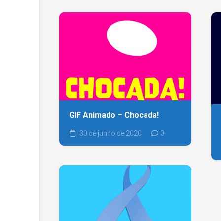
GIF Animado – Chocada!
30 de junho de 2020
0