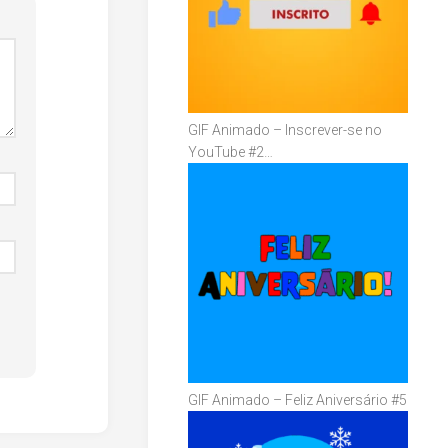
GIF Animado – Inscrever-se no
YouTube #2…
GIF Animado – Feliz Aniversário #5