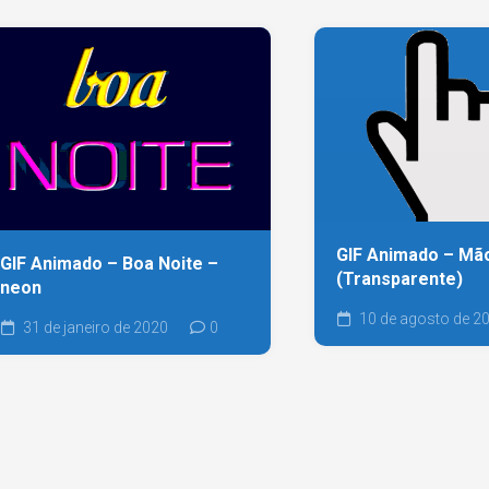
GIF Animado – Mã
GIF Animado – Boa Noite –
(Transparente)
neon
10 de agosto de 2
31 de janeiro de 2020
0