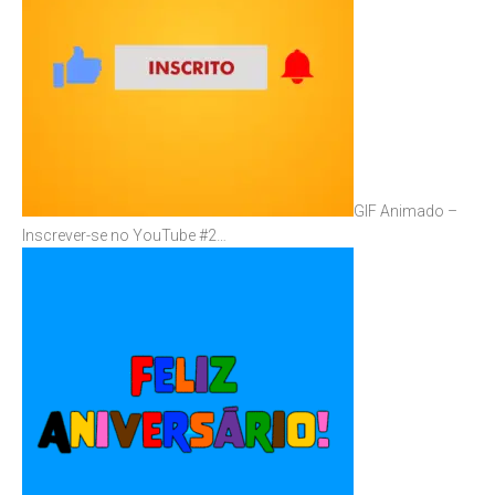
GIF Animado –
Inscrever-se no YouTube #2…