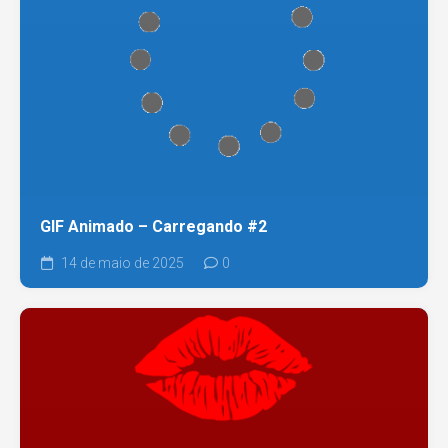
GIF Animado – Carregando #2
14 de maio de 2025
0