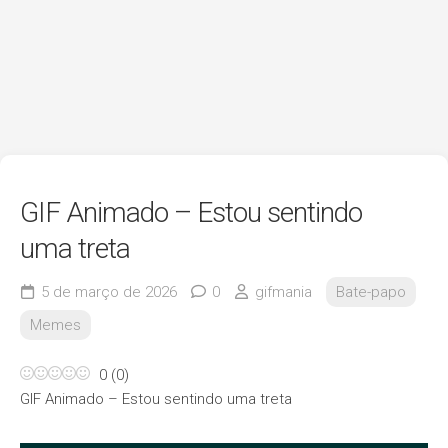
GIF Animado – Estou sentindo
uma treta
5 de março de 2026
0
gifmania
Bate-papo
Memes
0
(
0
)
GIF Animado – Estou sentindo uma treta