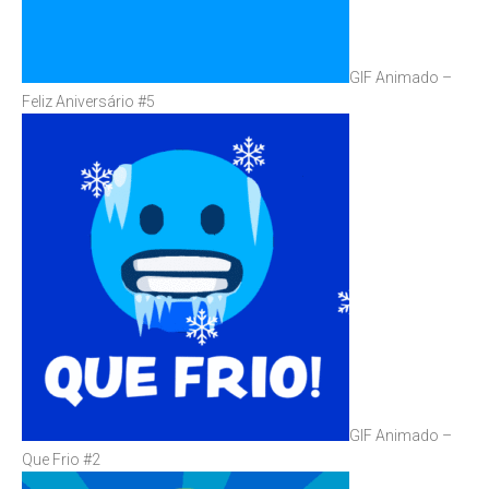
GIF Animado –
Feliz Aniversário #5
GIF Animado –
Que Frio #2