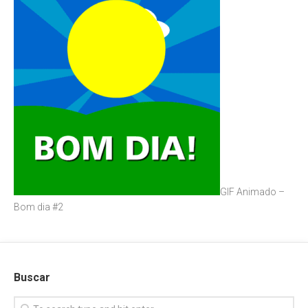
GIF Animado –
Bom dia #2
Buscar