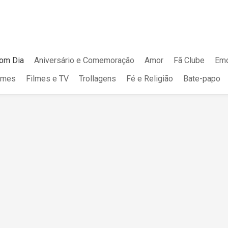
om Dia
Aniversário e Comemoração
Amor
Fã Clube
Emo
mes
Filmes e TV
Trollagens
Fé e Religião
Bate-papo