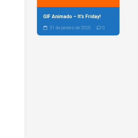
GIF Animado – It’s Friday!
31 de janeiro de 2020
0