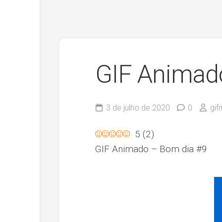
GIF Animad
3 de julho de 2020
0
gif
5
(
2
)
GIF Animado – Bom dia #9