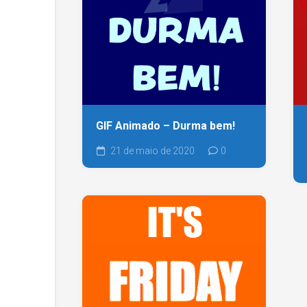
GIF Animado – Durma bem!
21 de maio de 2020
0