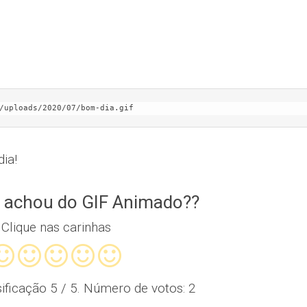
/uploads/2020/07/bom-dia.gif
ia!
 achou do GIF Animado??
Clique nas carinhas
sificação
5
/ 5. Número de votos:
2