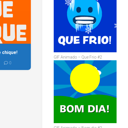
 chique!
GIF Animado – Que Frio #2
0