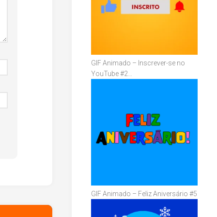
GIF Animado – Inscrever-se no
YouTube #2…
GIF Animado – Feliz Aniversário #5