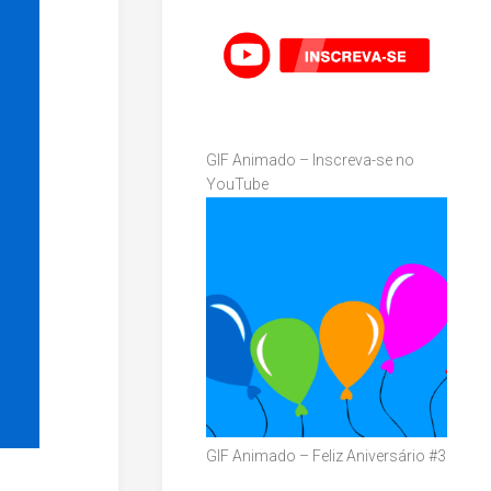
GIF Animado – Inscreva-se no
YouTube
GIF Animado – Feliz Aniversário #3