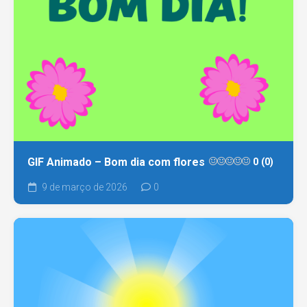
GIF Animado – Bom dia com flores
0 (0)
9 de março de 2026
0