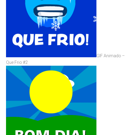
GIF Animado –
Que Frio #2