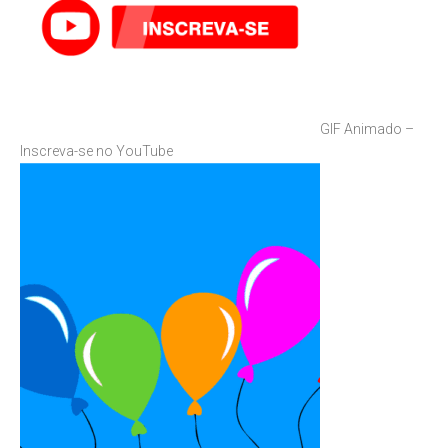
GIF Animado –
Inscreva-se no YouTube