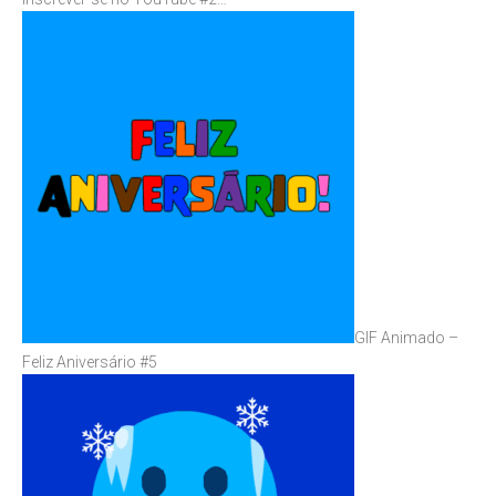
GIF Animado –
Feliz Aniversário #5