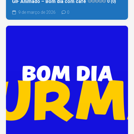
GIF Animado – Bom dia com café
0 (0)
9 de março de 2026
0