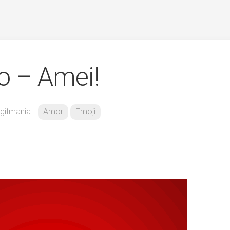
o – Amei!
gifmania
Amor
Emoji