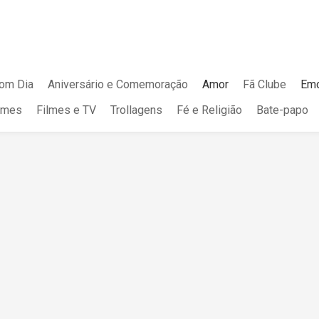
om Dia
Aniversário e Comemoração
Amor
Fã Clube
Emo
mes
Filmes e TV
Trollagens
Fé e Religião
Bate-papo