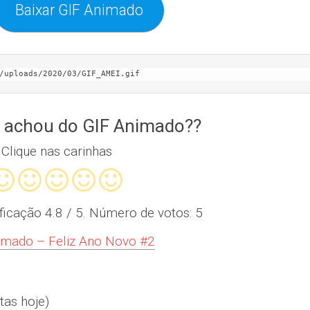
Baixar GIF Animado
/uploads/2020/03/GIF_AMEI.gif
 achou do GIF Animado??
Clique nas carinhas
ificação
4.8
/ 5. Número de votos:
5
imado – Feliz Ano Novo #2
tas hoje)