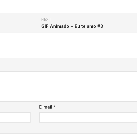
NEXT
GIF Animado – Eu te amo #3
E-mail
*