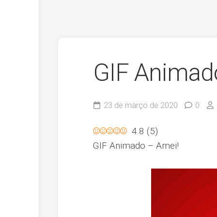
GIF Animad
23 de março de 2020
0
4.8
(
5
)
GIF Animado – Amei!