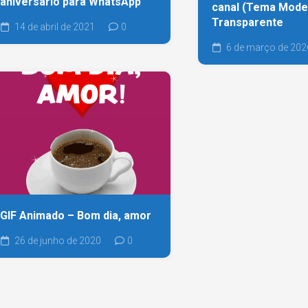
aniversário para WhatsApp
canal (Tema Mode
Transparente
14 de abril de 2021
0
6 de março de 202
GIF Animado – Bom dia, amor
26 de junho de 2020
0