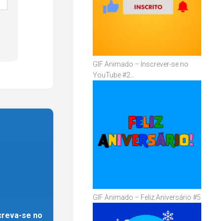
GIF Animado – Inscrever-se no
YouTube #2…
GIF Animado – Feliz Aniversário #5
creva-se no