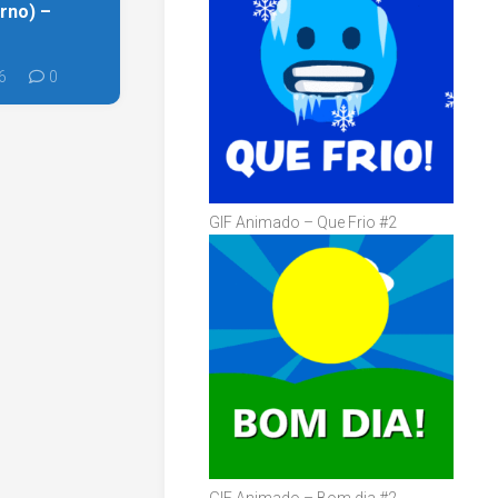
rno) –
6
0
GIF Animado – Que Frio #2