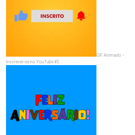
GIF Animado –
Inscrever-se no YouTube #2…