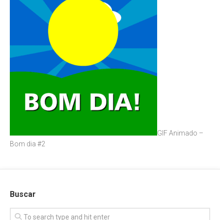
GIF Animado –
Bom dia #2
Buscar