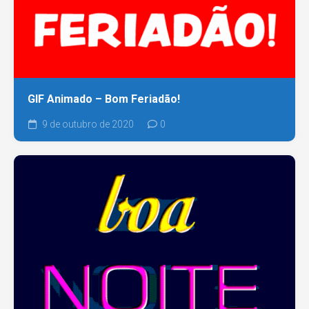
GIF Animado – Bom Feriadão!
9 de outubro de 2020
0