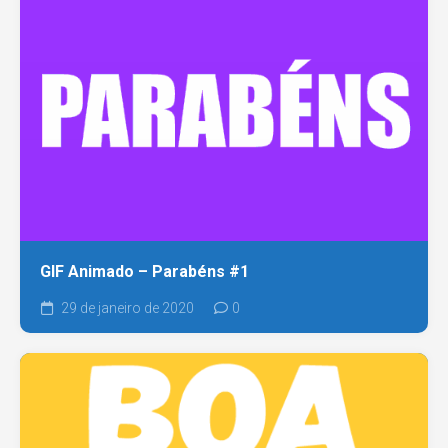
GIF Animado – Parabéns #1
29 de janeiro de 2020
0