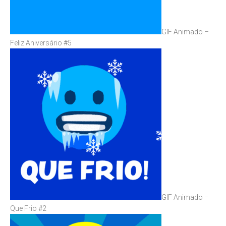
GIF Animado –
Feliz Aniversário #5
GIF Animado –
Que Frio #2