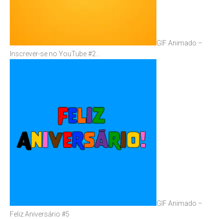
GIF Animado –
Inscrever-se no YouTube #2…
GIF Animado –
Feliz Aniversário #5