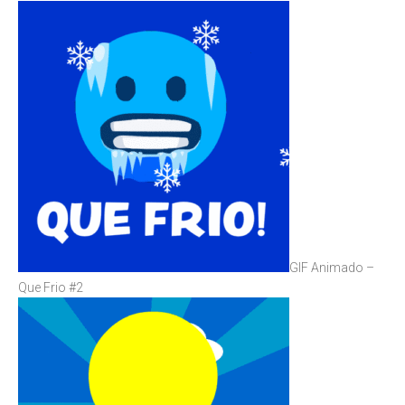
GIF Animado –
Que Frio #2