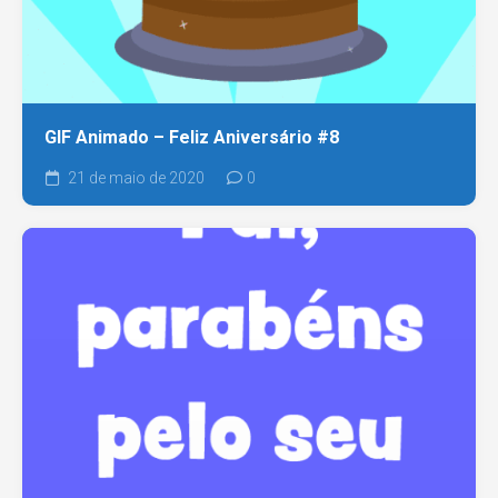
GIF Animado – Feliz Aniversário #8
21 de maio de 2020
0