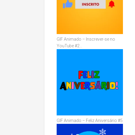
GIF Animado – Inscrever-se no
YouTube #2…
GIF Animado – Feliz Aniversário #5