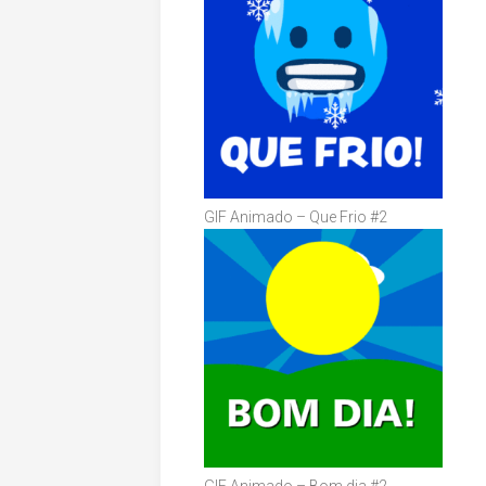
GIF Animado – Que Frio #2