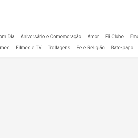
om Dia
Aniversário e Comemoração
Amor
Fã Clube
Emo
mes
Filmes e TV
Trollagens
Fé e Religião
Bate-papo