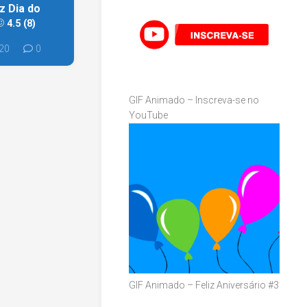
z Dia do
4.5 (8)
020
0
GIF Animado – Inscreva-se no
YouTube
GIF Animado – Feliz Aniversário #3