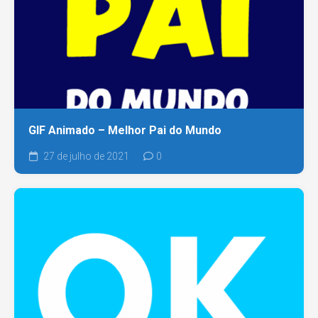
GIF Animado – Melhor Pai do Mundo
27 de julho de 2021
0