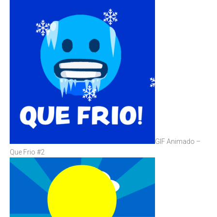
GIF Animado –
Que Frio #2