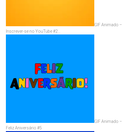
GIF Animado –
Inscrever-se no YouTube #2…
GIF Animado –
Feliz Aniversário #5