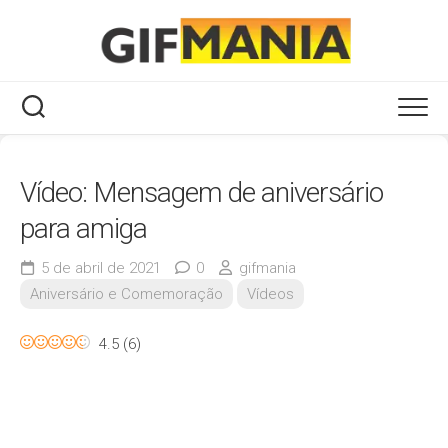
Skip
to
content
Vídeo: Mensagem de aniversário
para amiga
5 de abril de 2021
0
gifmania
Aniversário e Comemoração
Vídeos
4.5
(
6
)