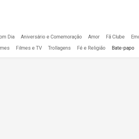
om Dia
Aniversário e Comemoração
Amor
Fã Clube
Emo
mes
Filmes e TV
Trollagens
Fé e Religião
Bate-papo