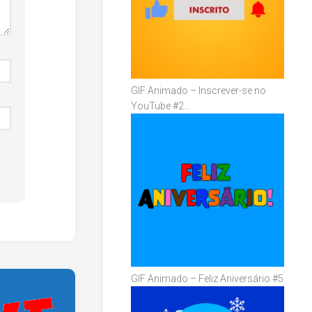
GIF Animado – Inscrever-se no
YouTube #2…
GIF Animado – Feliz Aniversário #5