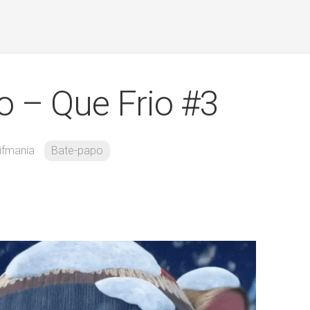
 – Que Frio #3
ifmania
Bate-papo