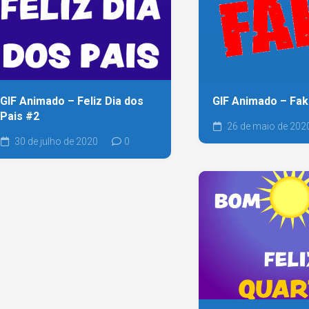
GIF Animado – Feliz Dia dos
GIF Animado – Fa
Pais #2
26 de maio de 202
30 de julho de 2020
0