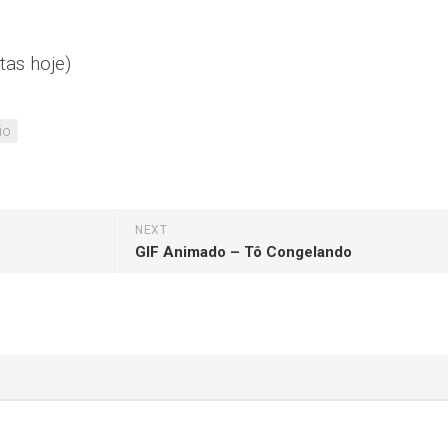
tas hoje)
io
NEXT
GIF Animado – Tô Congelando