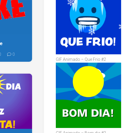
ke
0
0
GIF Animado – Que Frio #2