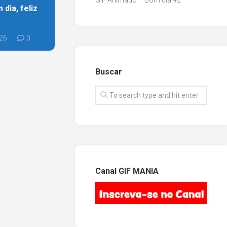
GIF Animado – Bom dia #2
dia, feliz
26
0
Buscar
Canal GIF MANIA