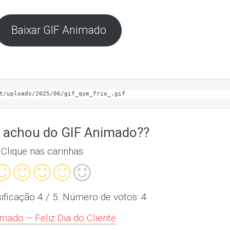
Baixar GIF Animado
t/uploads/2025/06/gif_que_frio_.gif
 achou do GIF Animado??
Clique nas carinhas
sificação
4
/ 5. Número de votos:
4
mado – Feliz Dia do Cliente