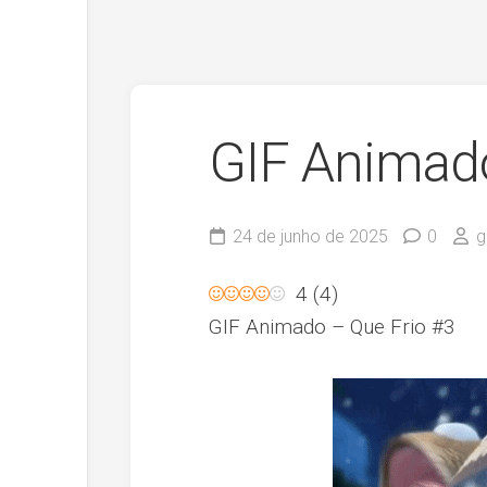
GIF Animado
24 de junho de 2025
0
g
4
(
4
)
GIF Animado – Que Frio #3