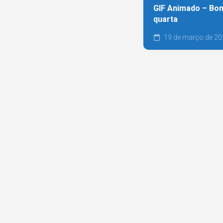
GIF Animado – Bom 
quarta
19 de março de 20