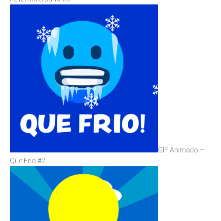
GIF Animado –
Que Frio #2