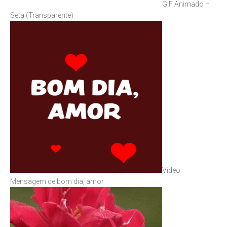
GIF Animado –
Seta (Transparente)
Vídeo:
Mensagem de bom dia, amor