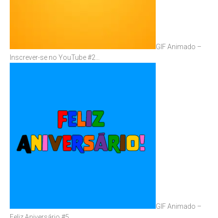
GIF Animado –
Inscrever-se no YouTube #2…
GIF Animado –
Feliz Aniversário #5