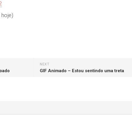
2
 hoje)
NEXT
çoado
GIF Animado – Estou sentindo uma treta