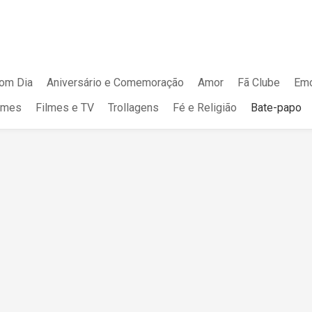
om Dia
Aniversário e Comemoração
Amor
Fã Clube
Emo
mes
Filmes e TV
Trollagens
Fé e Religião
Bate-papo