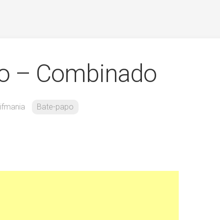
o – Combinado
ifmania
Bate-papo