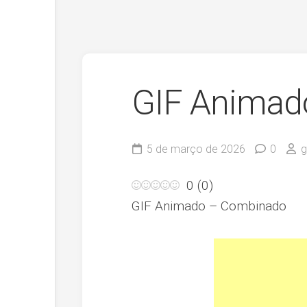
GIF Animad
5 de março de 2026
0
g
0
(
0
)
GIF Animado – Combinado