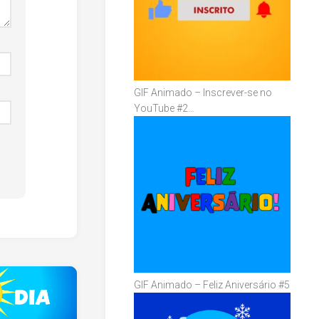
GIF Animado – Inscrever-se no
YouTube #2…
GIF Animado – Feliz Aniversário #5