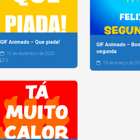
GIF Animado – Que piada!
GIF Animado – Bom 
segunda
15 de dezembro de 2020
0
19 de março de 20