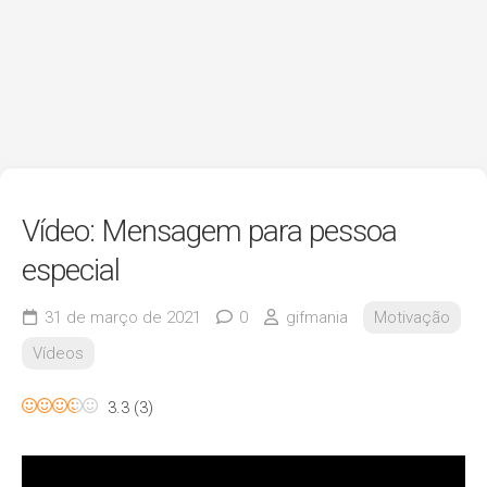
Vídeo: Mensagem para pessoa
especial
31 de março de 2021
0
gifmania
Motivação
Vídeos
3.3
(
3
)