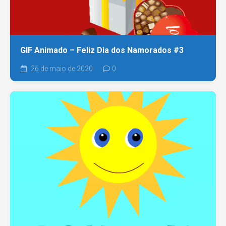
GIF Animado – Feliz Dia dos Namorados #3
26 de maio de 2020
0