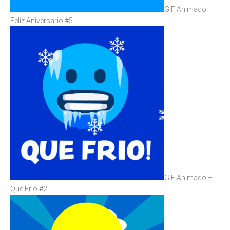
GIF Animado –
Feliz Aniversário #5
GIF Animado –
Que Frio #2