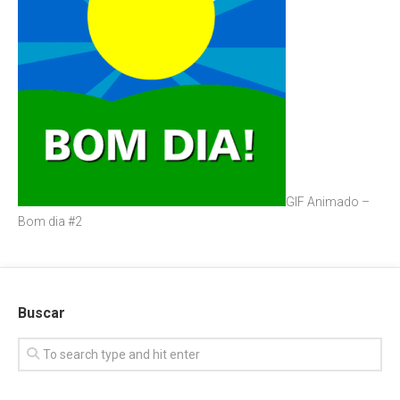
GIF Animado –
Bom dia #2
Buscar