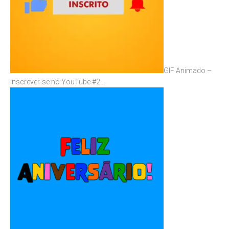
GIF Animado –
Inscrever-se no YouTube #2…