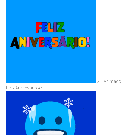
GIF Animado –
Feliz Aniversário #5