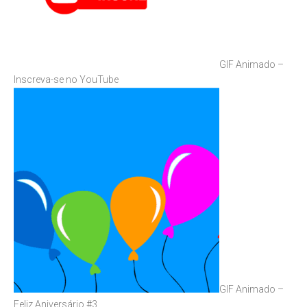
GIF Animado –
Inscreva-se no YouTube
GIF Animado –
Feliz Aniversário #3