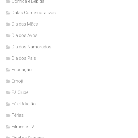
Comida e Bebida
Datas Comemorativas
Dia das Mães
Dia dos Avós
Dia dos Namorados
Dia dos Pais
Educação
Emoji
Fã Clube
Fé e Religião
Férias
Filmes e TV
Final de Semana