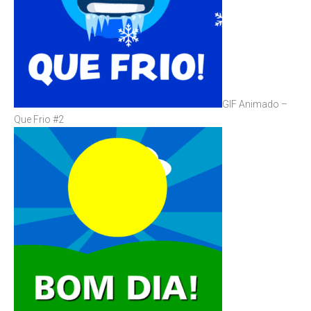
GIF Animado –
Que Frio #2