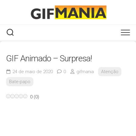
Skip
to
content
GIF Animado – Surpresa!
24 de maio de 2020
0
gifmania
Atenção
Bate-papo
0
(
0
)