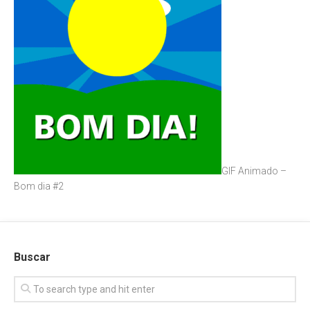
GIF Animado –
Bom dia #2
Buscar