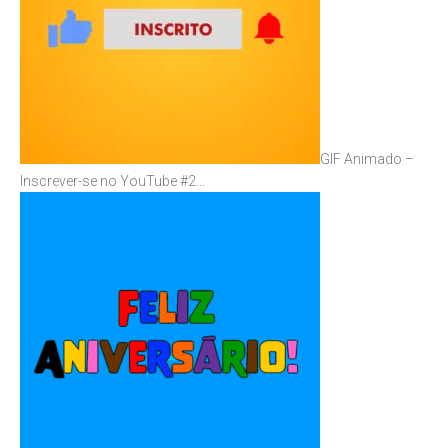
GIF Animado –
Inscrever-se no YouTube #2…