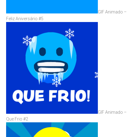
GIF Animado –
Feliz Aniversário #5
GIF Animado –
Que Frio #2