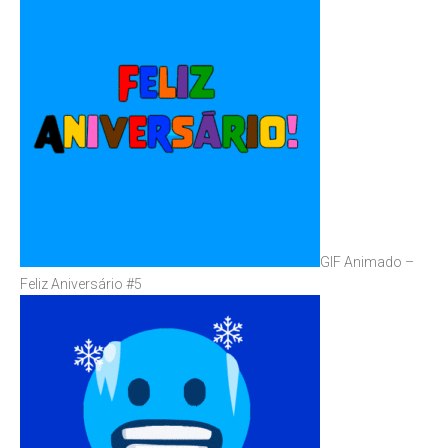
GIF Animado –
Feliz Aniversário #5