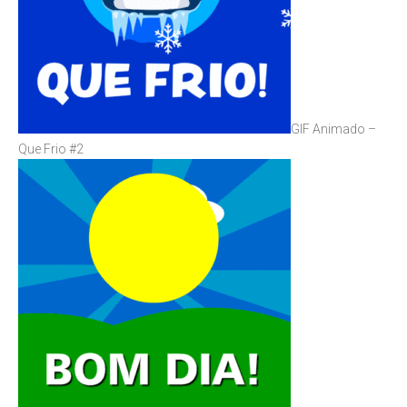
GIF Animado –
Que Frio #2