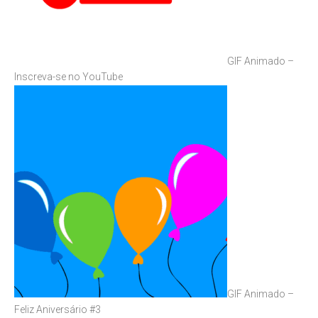
GIF Animado –
Inscreva-se no YouTube
GIF Animado –
Feliz Aniversário #3