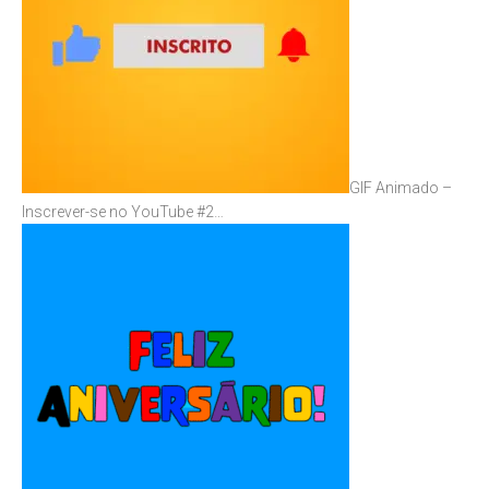
GIF Animado –
Inscrever-se no YouTube #2…