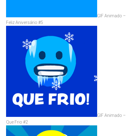
GIF Animado –
Feliz Aniversário #5
GIF Animado –
Que Frio #2