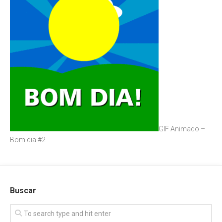
GIF Animado –
Bom dia #2
Buscar