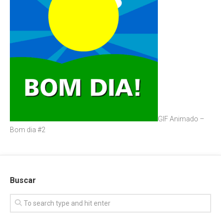
GIF Animado –
Bom dia #2
Buscar