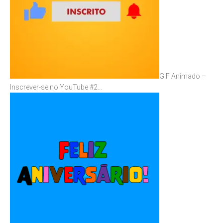
GIF Animado –
Inscrever-se no YouTube #2…