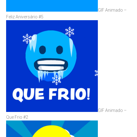
GIF Animado –
Feliz Aniversário #5
GIF Animado –
Que Frio #2