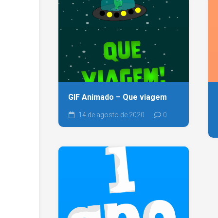
GIF Animado – Que viagem
14 de agosto de 2020
0