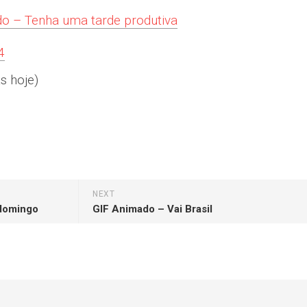
o – Tenha uma tarde produtiva
4
s hoje)
NEXT
 domingo
GIF Animado – Vai Brasil