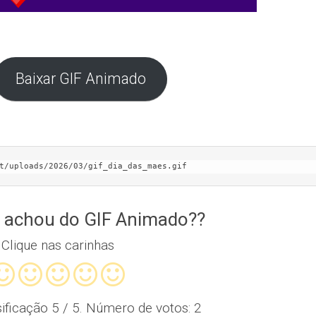
Baixar GIF Animado
t/uploads/2026/03/gif_dia_das_maes.gif
 achou do GIF Animado??
Clique nas carinhas
sificação
5
/ 5. Número de votos:
2