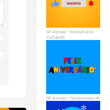
GIF Animado – Inscrever-se no
YouTube #2…
GIF Animado – Feliz Aniversário #5