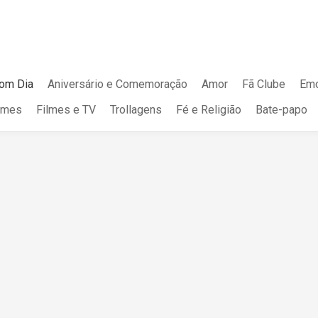
om Dia
Aniversário e Comemoração
Amor
Fã Clube
Emo
mes
Filmes e TV
Trollagens
Fé e Religião
Bate-papo