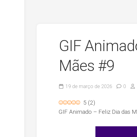
GIF Animado
Mães #9
19 de março de 2026
0
5
(
2
)
GIF Animado – Feliz Dia das 