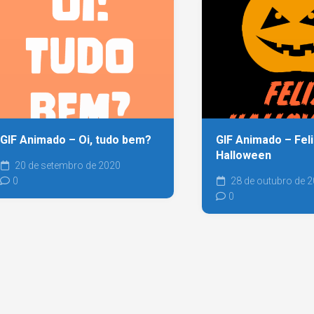
GIF Animado – Oi, tudo bem?
GIF Animado – Fel
Halloween
20 de setembro de 2020
0
28 de outubro de 
0