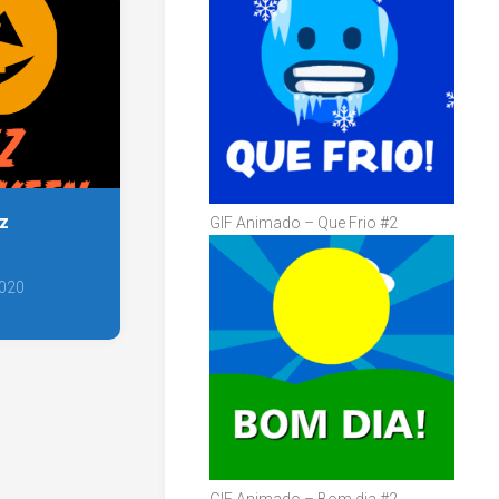
iz
GIF Animado – Que Frio #2
2020