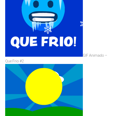
GIF Animado –
Que Frio #2