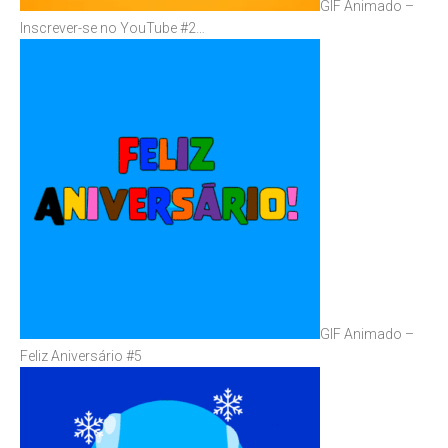
GIF Animado –
Inscrever-se no YouTube #2…
GIF Animado –
Feliz Aniversário #5