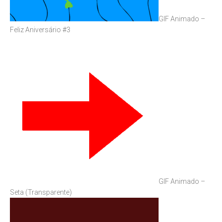
GIF Animado –
Feliz Aniversário #3
GIF Animado –
Seta (Transparente)