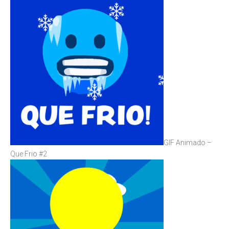
GIF Animado –
Que Frio #2