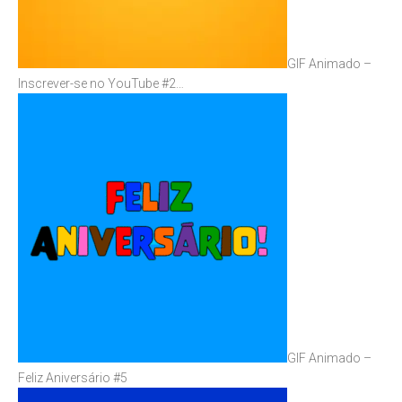
GIF Animado –
Inscrever-se no YouTube #2…
GIF Animado –
Feliz Aniversário #5