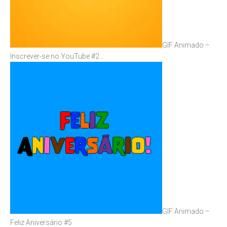
GIF Animado –
Inscrever-se no YouTube #2…
GIF Animado –
Feliz Aniversário #5