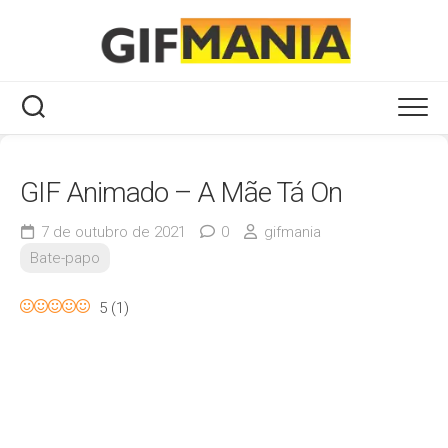
Skip
to
content
GIF Animado – A Mãe Tá On
7 de outubro de 2021
0
gifmania
Bate-papo
5
(
1
)