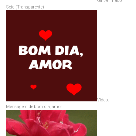
GIF Animado –
Seta (Transparente)
Vídeo:
Mensagem de bom dia, amor