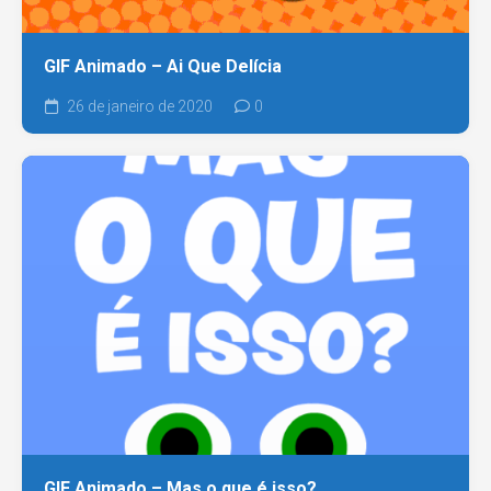
GIF Animado – Ai Que Delícia
26 de janeiro de 2020
0
GIF Animado – Mas o que é isso?