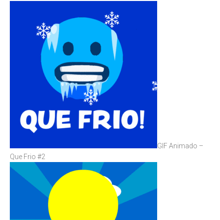
GIF Animado –
Que Frio #2