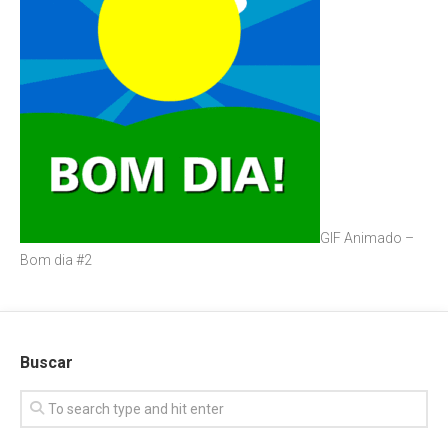
GIF Animado –
Bom dia #2
Buscar