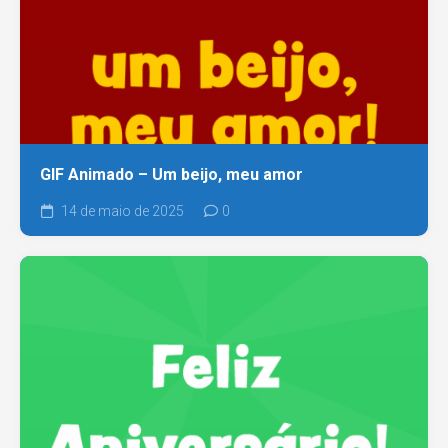
GIF Animado – Um beijo, meu amor
14 de maio de 2025
0