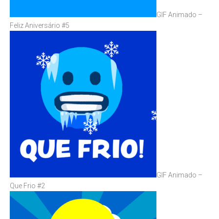
GIF Animado –
Feliz Aniversário #5
GIF Animado –
Que Frio #2