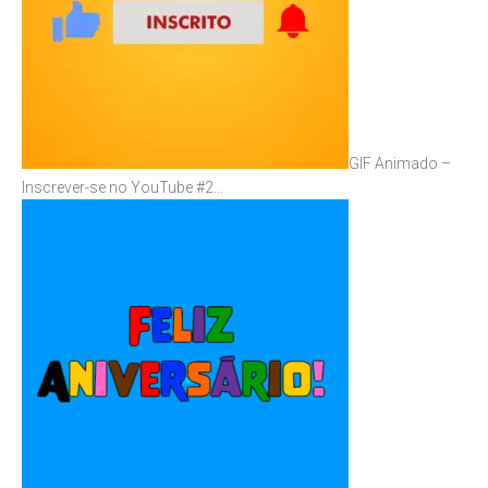
GIF Animado –
Inscrever-se no YouTube #2…