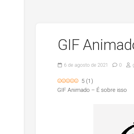
GIF Animado
6 de agosto de 2021
0
5
(
1
)
GIF Animado – É sobre isso