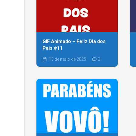
GIF Animado – Feliz Dia dos
Pais #11
13 de maio de 2025
0