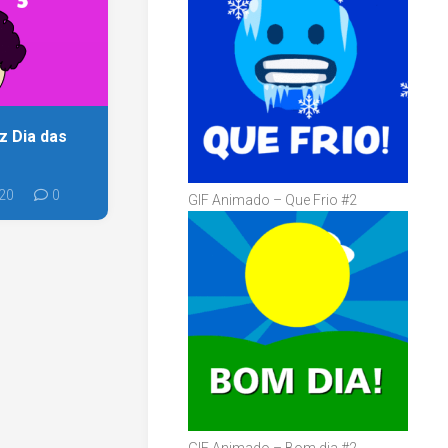
z Dia das
020
0
GIF Animado – Que Frio #2