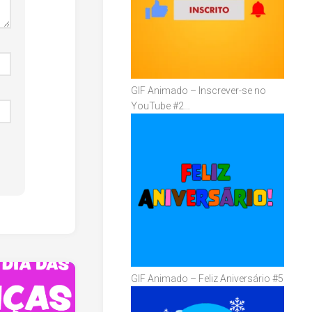
GIF Animado – Inscrever-se no
YouTube #2…
GIF Animado – Feliz Aniversário #5