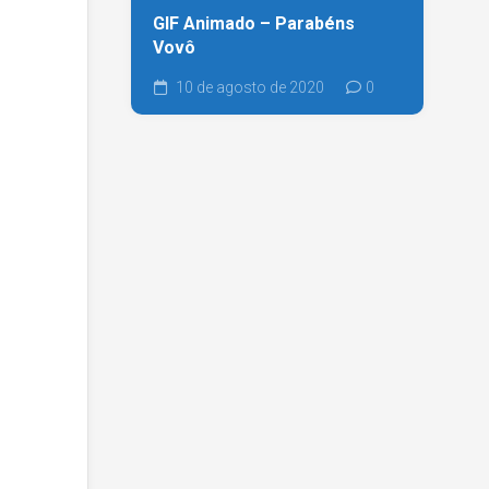
GIF Animado – Parabéns
Vovô
10 de agosto de 2020
0