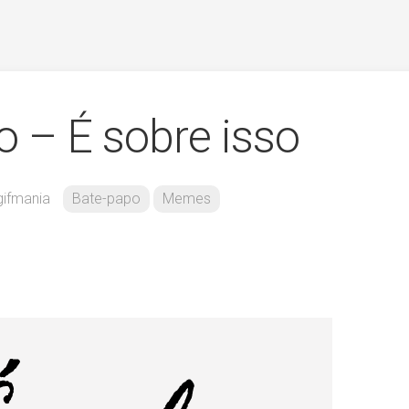
 – É sobre isso
gifmania
Bate-papo
Memes