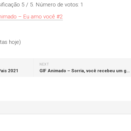
sificação
5
/ 5. Número de votos:
1
nimado – Eu amo você #2
tas hoje)
NEXT
Pais 2021
GIF Animado – Sorria, você recebeu um gif!