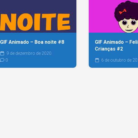
GIF Animado – Boa noite #8
GIF Animado – Feli
Crianças #2
9 de dezembro de 2020
0
6 de outubro de 2