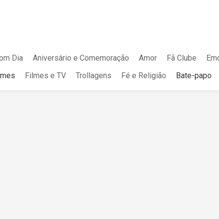
om Dia
Aniversário e Comemoração
Amor
Fã Clube
Emo
mes
Filmes e TV
Trollagens
Fé e Religião
Bate-papo