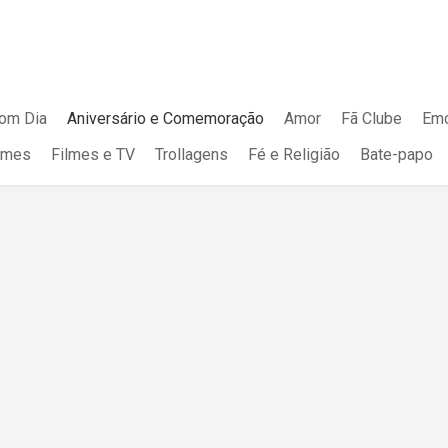
om Dia
Aniversário e Comemoração
Amor
Fã Clube
Emo
mes
Filmes e TV
Trollagens
Fé e Religião
Bate-papo