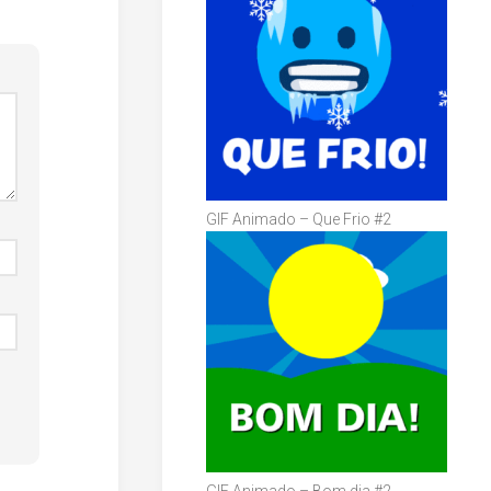
GIF Animado – Que Frio #2