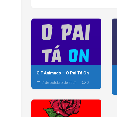
GIF Animado – O Pai Tá On
7 de outubro de 2021
0