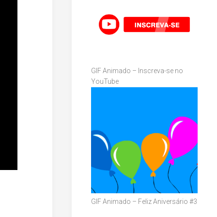
GIF Animado – Inscreva-se no
YouTube
GIF Animado – Feliz Aniversário #3