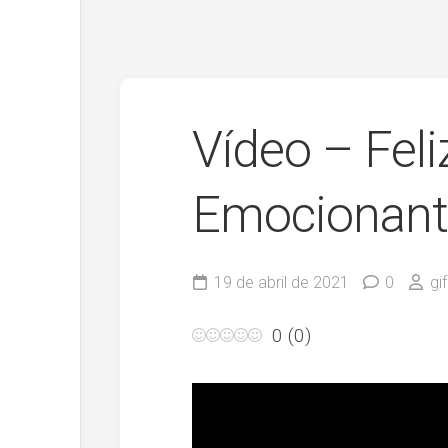
Vídeo – Feli
Emocionant
19 de abril de 2021
0
gi
0
(
0
)