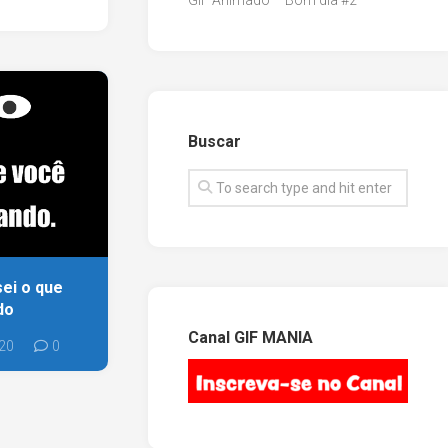
GIF Animado – Bom dia #2
Buscar
sei o que
do
Canal GIF MANIA
020
0