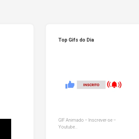
Top Gifs do Dia
GIF Animado – Inscrever-se –
Youtube…