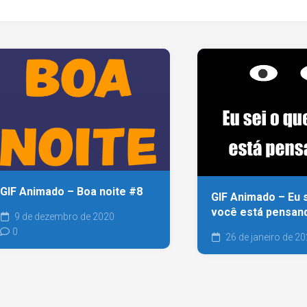
GIF Animado – Boa noite #8
GIF Animado – Eu 
você está pensan
9 de dezembro de 2020
0
26 de janeiro de 2