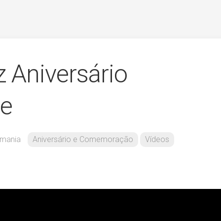
z Aniversário
e
fmania
Aniversário e Comemoração
Vídeos