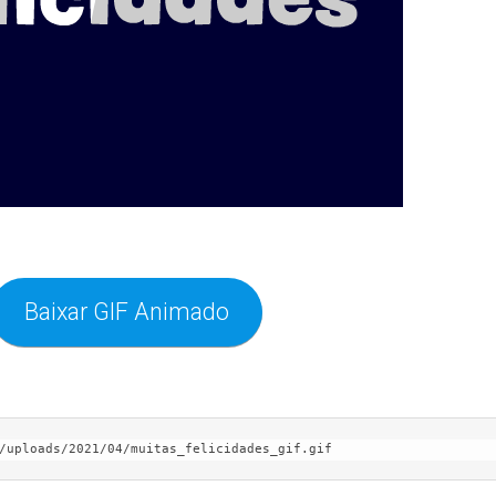
Baixar GIF Animado
/uploads/2021/04/muitas_felicidades_gif.gif