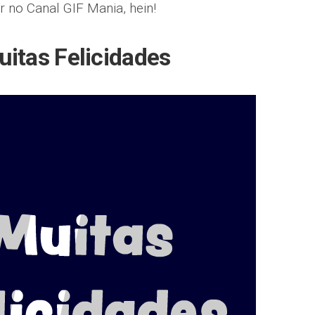
r no Canal GIF Mania, hein!
itas Felicidades