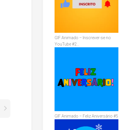
GIF Animado – Inscrever-se no
YouTube #2…
GIF Animado – Feliz Aniversário #5