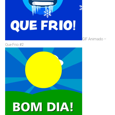
GIF Animado –
Que Frio #2