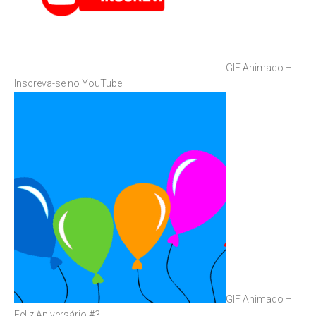
GIF Animado –
Inscreva-se no YouTube
GIF Animado –
Feliz Aniversário #3