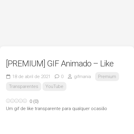
[PREMIUM] GIF Animado – Like
18 de abril de 2021
0
gifmania
Premium
Transparentes
YouTube
0
(
0
)
Um gif de like transparente para qualquer ocasião