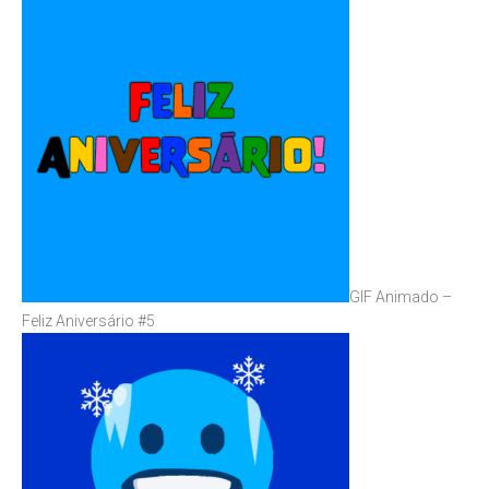
GIF Animado –
Feliz Aniversário #5