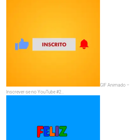
GIF Animado –
Inscrever-se no YouTube #2…