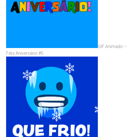
GIF Animado –
Feliz Aniversário #5