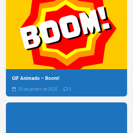
GIF Animado – Boom!
29 de janeiro de 2020
0