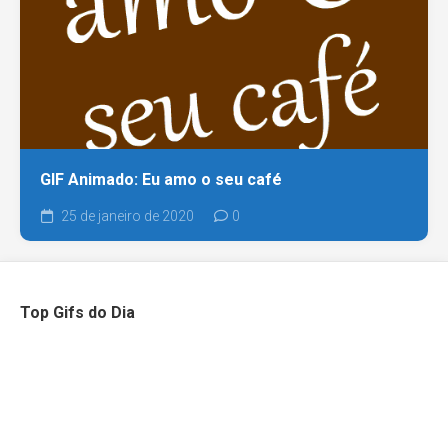
GIF Animado: Eu amo o seu café
25 de janeiro de 2020
0
Top Gifs do Dia