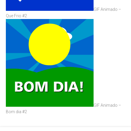
GIF Animado –
Que Frio #2
GIF Animado –
Bom dia #2