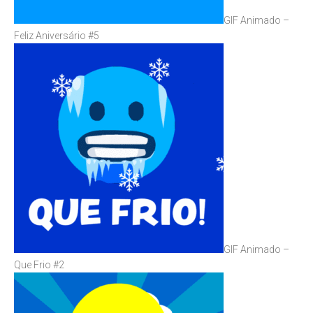
GIF Animado –
Feliz Aniversário #5
GIF Animado –
Que Frio #2