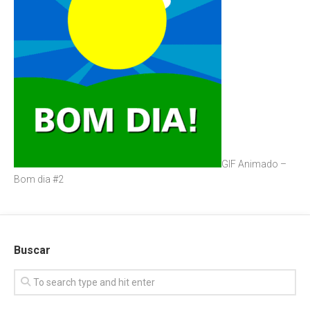
GIF Animado –
Bom dia #2
Buscar