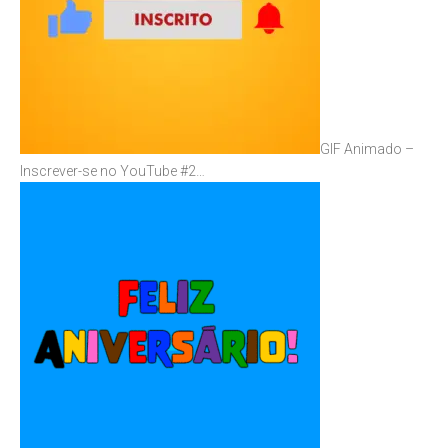
GIF Animado –
Inscrever-se no YouTube #2…