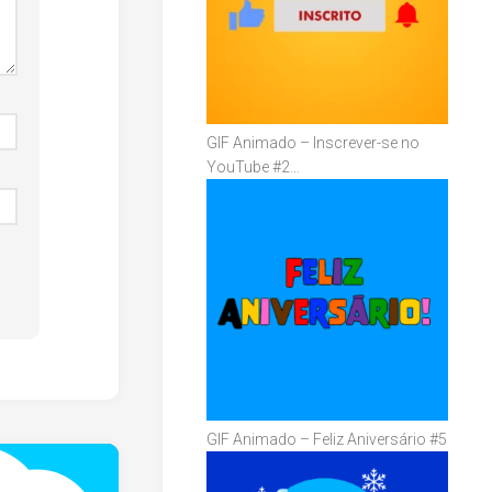
GIF Animado – Inscrever-se no
YouTube #2…
GIF Animado – Feliz Aniversário #5