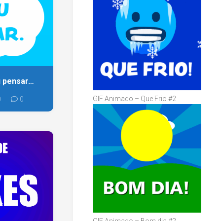
u pensar…
GIF Animado – Que Frio #2
0
0