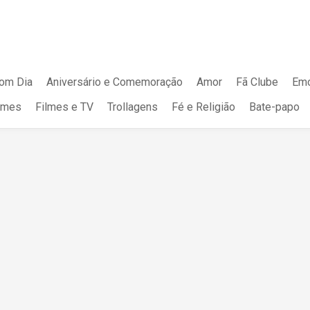
om Dia
Aniversário e Comemoração
Amor
Fã Clube
Emo
mes
Filmes e TV
Trollagens
Fé e Religião
Bate-papo