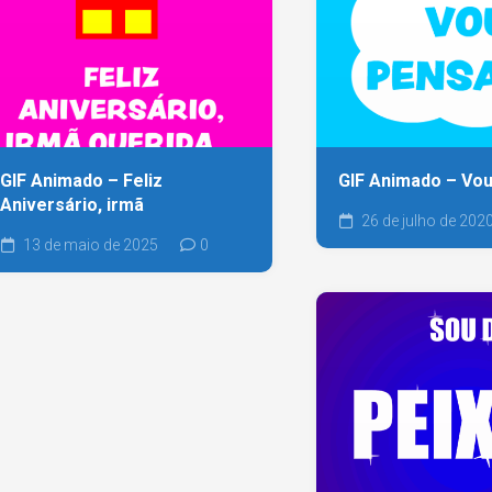
GIF Animado – Feliz
GIF Animado – Vo
Aniversário, irmã
26 de julho de 202
13 de maio de 2025
0