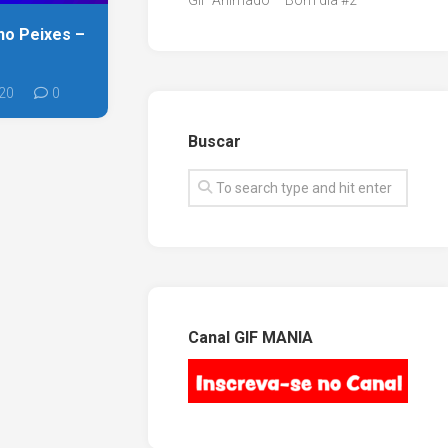
GIF Animado – Bom dia #2
no Peixes –
20
0
Buscar
Canal GIF MANIA