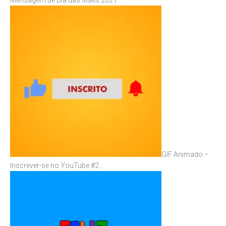
GIF Animado –
Inscrever-se no YouTube #2…