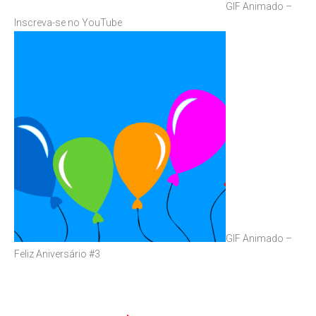
GIF Animado –
Inscreva-se no YouTube
GIF Animado –
Feliz Aniversário #3