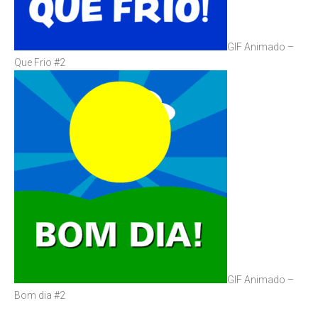
GIF Animado –
Que Frio #2
GIF Animado –
Bom dia #2