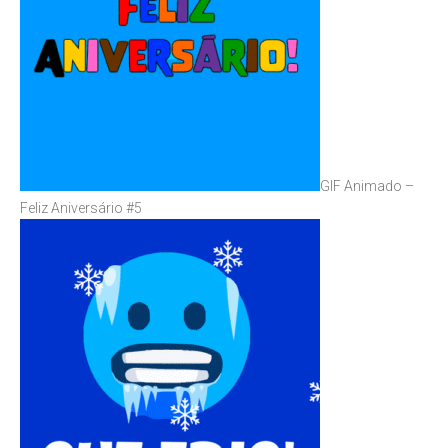
GIF Animado –
Feliz Aniversário #5