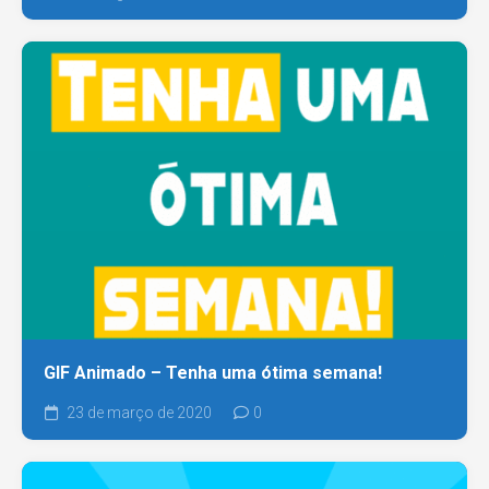
GIF Animado – Tenha uma ótima semana!
23 de março de 2020
0