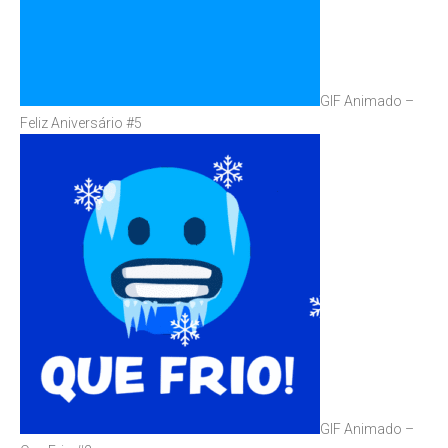
GIF Animado –
Feliz Aniversário #5
GIF Animado –