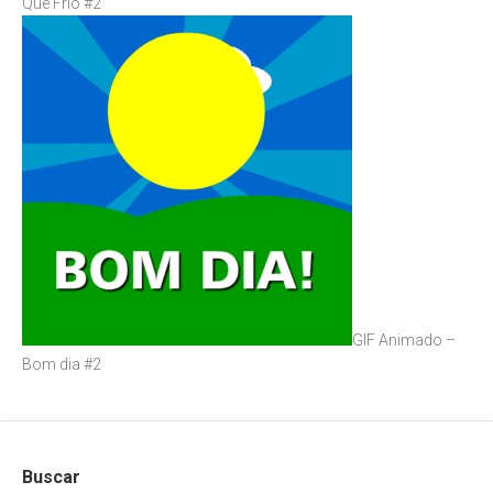
Que Frio #2
GIF Animado –
Bom dia #2
Buscar