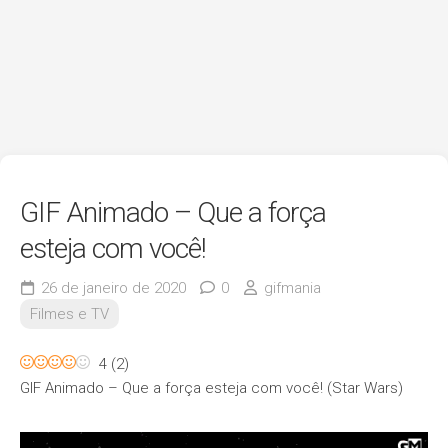
GIF Animado – Que a força
esteja com você!
26 de janeiro de 2020
0
gifmania
Filmes e TV
4
(
2
)
GIF Animado – Que a força esteja com você! (Star Wars)