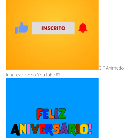
GIF Animado –
Inscrever-se no YouTube #2…