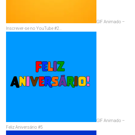
GIF Animado –
Inscrever-se no YouTube #2…
GIF Animado –
Feliz Aniversário #5