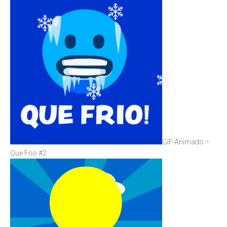
GIF Animado –
Que Frio #2