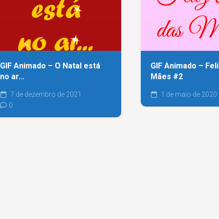
GIF Animado – O Natal está
GIF Animado – Feli
no ar…
Mães #2
7 de dezembro de 2021
1 de maio de 2020
0