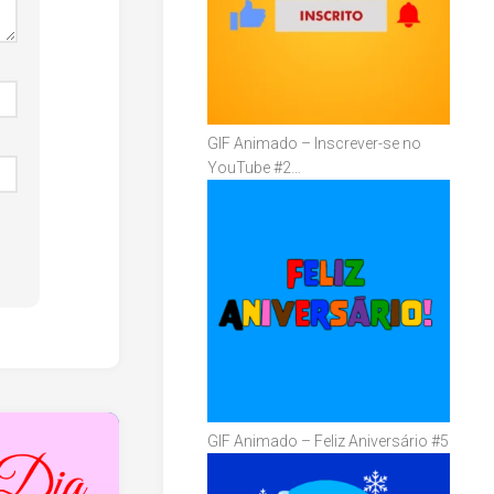
GIF Animado – Inscrever-se no
YouTube #2…
GIF Animado – Feliz Aniversário #5