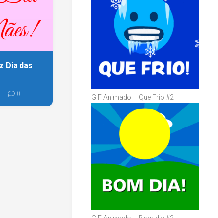
z Dia das
0
GIF Animado – Que Frio #2