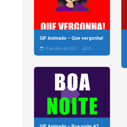
GIF Animado – Que vergonha!
9 de julho de 2021
0
GIF Animado – Boa noite #3