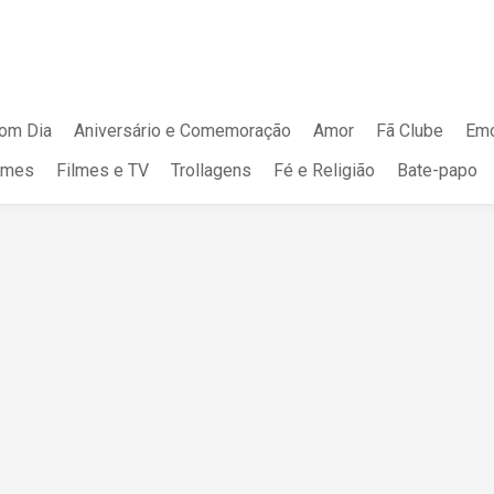
om Dia
Aniversário e Comemoração
Amor
Fã Clube
Emo
mes
Filmes e TV
Trollagens
Fé e Religião
Bate-papo