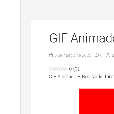
GIF Animado
6 de março de 2026
0
g
0
(
0
)
GIF Animado – Boa tarde, tur