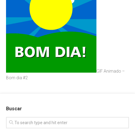
GIF Animado –
Bom dia #2
Buscar