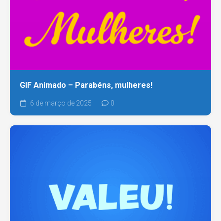
GIF Animado – Parabéns, mulheres!
6 de março de 2025
0