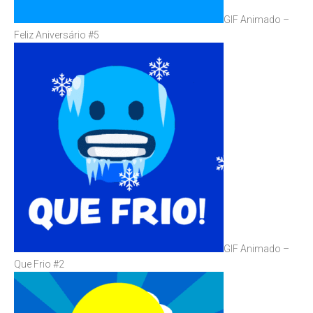
GIF Animado –
Feliz Aniversário #5
GIF Animado –
Que Frio #2