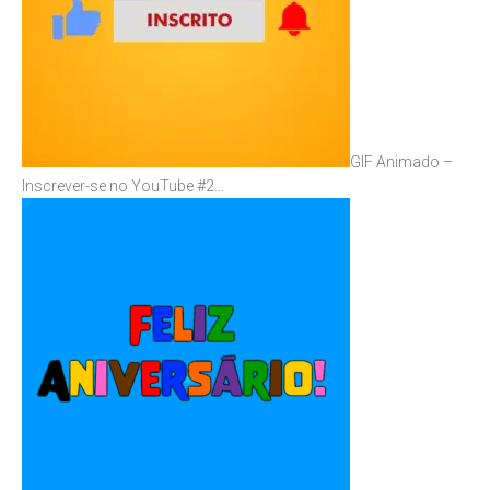
GIF Animado –
Inscrever-se no YouTube #2…