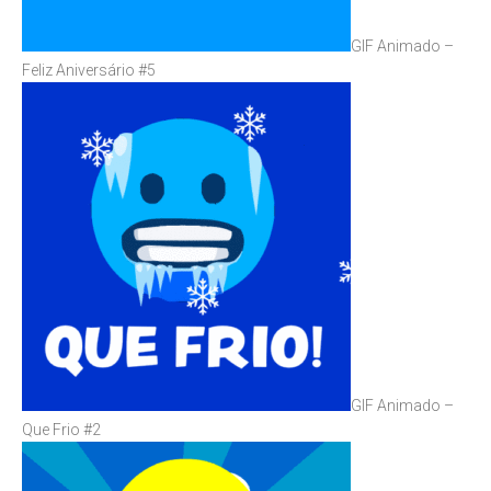
GIF Animado –
Feliz Aniversário #5
GIF Animado –
Que Frio #2