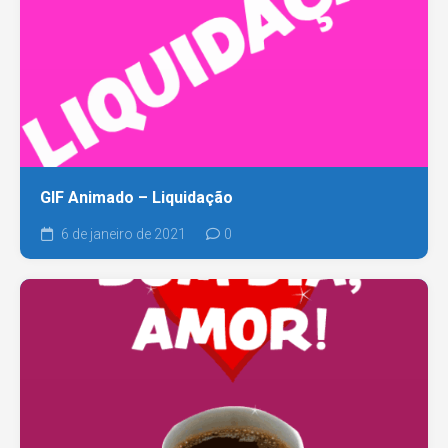
GIF Animado – Liquidação
6 de janeiro de 2021
0