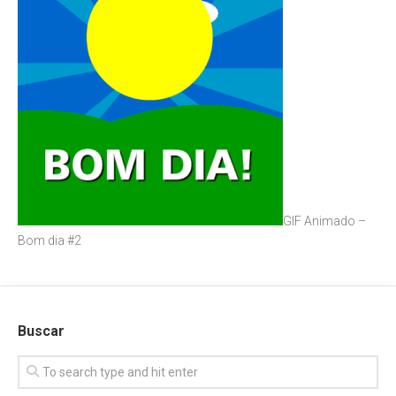
GIF Animado –
Bom dia #2
Buscar