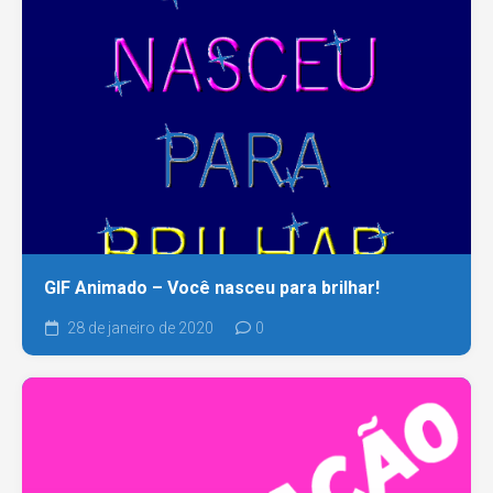
GIF Animado – Você nasceu para brilhar!
28 de janeiro de 2020
0