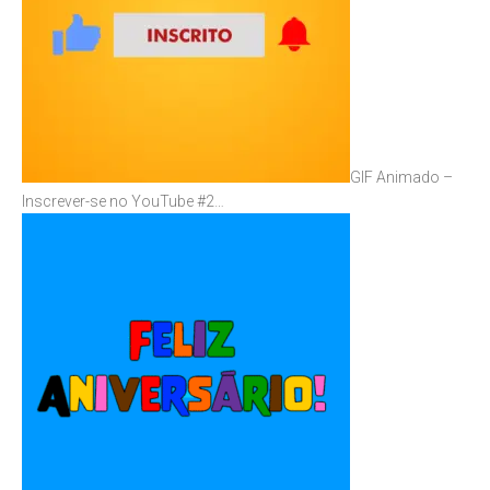
GIF Animado –
Inscrever-se no YouTube #2…