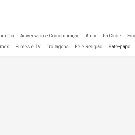
om Dia
Aniversário e Comemoração
Amor
Fã Clube
Emo
mes
Filmes e TV
Trollagens
Fé e Religião
Bate-papo