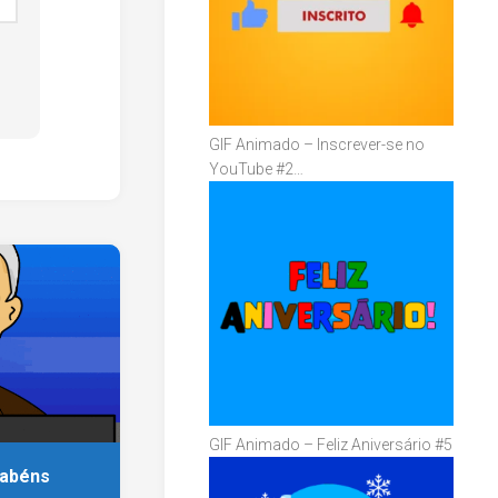
GIF Animado – Inscrever-se no
YouTube #2…
GIF Animado – Feliz Aniversário #5
rabéns