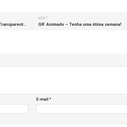
NEXT
GIF Animado – Super Oferta (Transparente)
GIF Animado – Tenha uma ótima semana!
E-mail
*