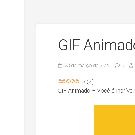
GIF Animado 
23 de março de 2020
0
5
(
2
)
GIF Animado – Você é incrível