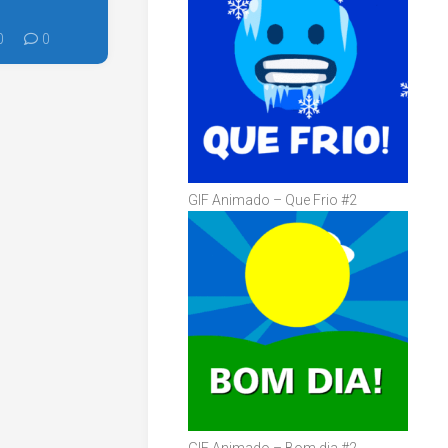
0
0
GIF Animado – Que Frio #2