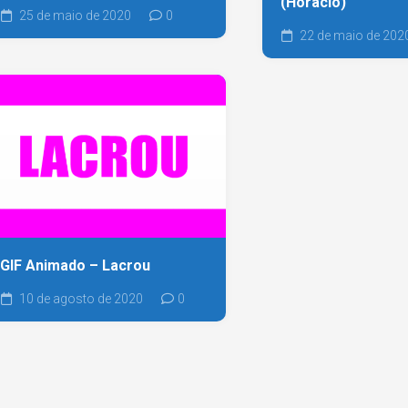
(Horácio)
25 de maio de 2020
0
22 de maio de 202
GIF Animado – Lacrou
10 de agosto de 2020
0