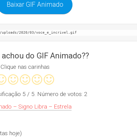
Baixar GIF Animado
/uploads/2020/03/voce_e_incrivel.gif
 achou do GIF Animado??
Clique nas carinhas
sificação
5
/ 5. Número de votos:
2
ado – Signo Libra – Estrela
tas hoje)