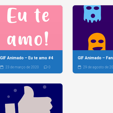
GIF Animado – Eu te amo #4
GIF Animado – Fa
23 de março de 2020
0
29 de agosto de 2