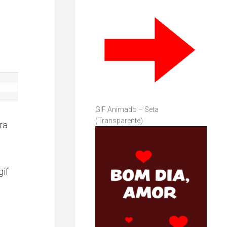
GIF Animado – Seta
(Transparente)
ra
if