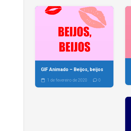
GIF Animado – Beijos, beijos
1 de fevereiro de 2020
0