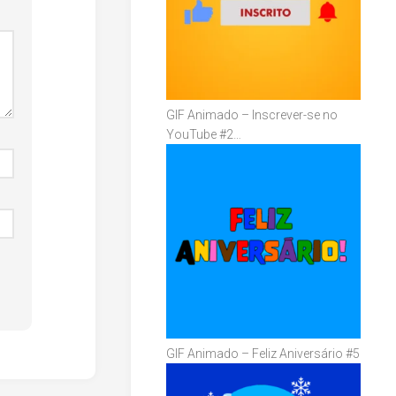
GIF Animado – Inscrever-se no
YouTube #2…
GIF Animado – Feliz Aniversário #5