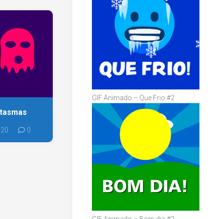
GIF Animado – Que Frio #2
ntasmas
020
0