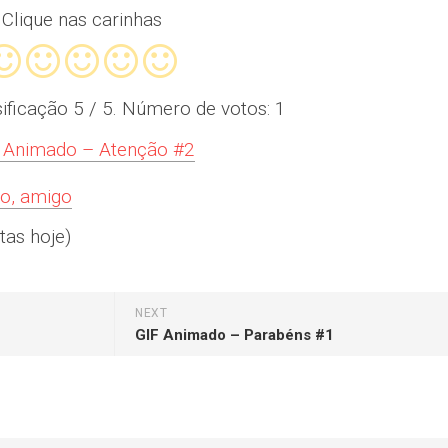
Clique nas carinhas
sificação
5
/ 5. Número de votos:
1
 Animado – Atenção #2
io, amigo
tas hoje)
NEXT
GIF Animado – Parabéns #1