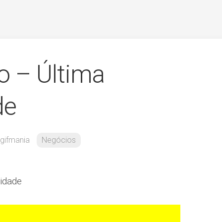
o – Última
de
gifmania
Negócios
idade