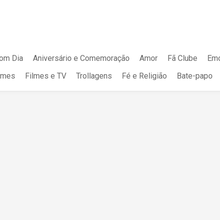
om Dia
Aniversário e Comemoração
Amor
Fã Clube
Emo
mes
Filmes e TV
Trollagens
Fé e Religião
Bate-papo